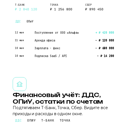
Т-БАНК
ТОЧКА
СБЕР
₽ 2 840 120
₽ 1 256 800
₽ 890 450
ДДС
ОПиУ
12 мая
Поступление от ООО «Альфа»
+ ₽ 420 000
11 мая
Аренда офиса
− ₽ 120 000
10 мая
Зарплата · фикс
− ₽ 680 000
10 мая
Подписка SaaS / API
− ₽ 14 200
Финансовый учёт: ДДС,
ОПиУ, остатки по счетам
Подтягиваем Т-Банк, Точка, Сбер. Видите все
приходы и расходы в одном окне.
ДДС
ОПИУ
Т-БАНК
ТОЧКА