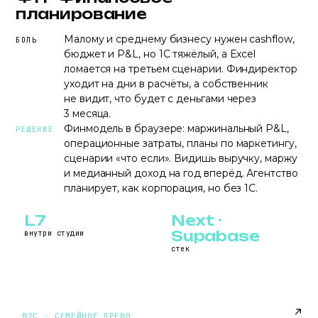
планирование
Малому и среднему бизнесу нужен cashflow,
БОЛЬ
бюджет и P&L, но 1С тяжёлый, а Excel
ломается на третьем сценарии. Финдиректор
уходит на дни в расчёты, а собственник
не видит, что будет с деньгами через
3 месяца.
Финмодель в браузере: маржинальный P&L,
РЕШЕНИЕ
операционные затраты, планы по маркетингу,
сценарии «что если». Видишь выручку, маржу
и медианный доход на год вперёд. Агентство
планирует, как корпорация, но без 1С.
L7
Next ·
Supabase
внутри студии
стек
KORNI.PULSAR7.RU
B2C · СЕМЕЙНОЕ ДРЕВО