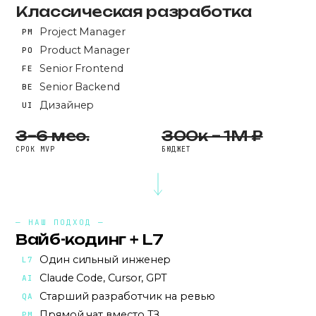
Классическая разработка
Project Manager
PM
Product Manager
PO
Senior Frontend
FE
Senior Backend
BE
Дизайнер
UI
3–6 мес.
300к – 1М ₽
СРОК MVP
БЮДЖЕТ
— НАШ ПОДХОД —
Вайб-кодинг + L7
Один сильный инженер
L7
Claude Code, Cursor, GPT
AI
Старший разработчик на ревью
QA
Прямой чат вместо ТЗ
PM