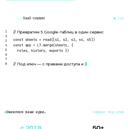
SaaS-сервис
‹/›
LIVE
1
// Превратим 5 Google-таблиц в один сервис
2
const 
sheets
 = 
read
(
[s1, s2, s3, s4, s5]
)
3
const 
app
 = 
L7
.
merge
(
sheets
, { 
4
5
  roles, history, exports
 })
6
7
// Под ключ — с правами доступа и историей
8
await 
app
.
deploy
(
'your-domain.ru'
)
Оживляем ваши идеи…
сервис под ключ
с 2018
50+