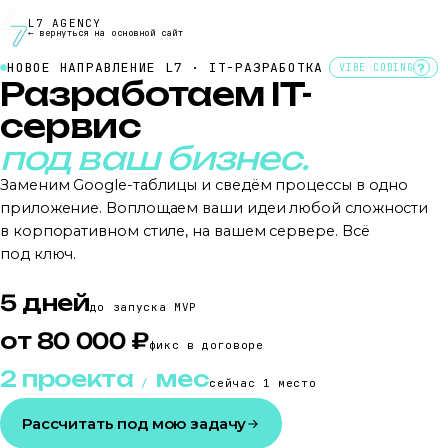
L7 AGENCY
← вернуться на основной сайт
НОВОЕ НАПРАВЛЕНИЕ L7 · IT-РАЗРАБОТКА
VIBE CODING
?
Разработаем IT-
сервис
под ваш бизнес.
Заменим Google-таблицы и сведём процессы в одно
приложение. Воплощаем ваши идеи любой сложности
в корпоративном стиле, на вашем сервере. Всё
под ключ.
5 дней
до запуска MVP
от 80 000 ₽
фикс в договоре
2 проекта
мес
/
сейчас 1 место
Рассчитать под мою задачу