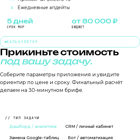
Ежедневные апдейты
Δ
5 дней
от 80 000 ₽
СРОК MVP
БЮДЖЕТ
~ 6 дней
5 дней
+ ai
₽ 80 000
₽ 25 000
+ дашборд
₽ 195 000
КАЛЬКУЛЯТОР
Прикиньте стоимость
под вашу задачу.
Соберите параметры приложения и увидите
ориентир по цене и сроку. Финальный расчёт
делаем на 30-минутном брифе.
// ТИП ЗАДАЧИ
Дашборд / аналитика
CRM / личный кабинет
Замена Google-таблиц
Бот / автоматизация