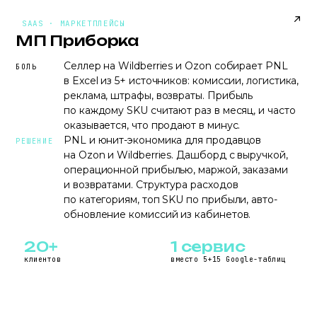
MP.L7AGENCY.RU
SAAS · МАРКЕТПЛЕЙСЫ
МП Приборка
Селлер на Wildberries и Ozon собирает PNL
БОЛЬ
в Excel из 5+ источников: комиссии, логистика,
реклама, штрафы, возвраты. Прибыль
по каждому SKU считают раз в месяц, и часто
оказывается, что продают в минус.
PNL и юнит-экономика для продавцов
РЕШЕНИЕ
на Ozon и Wildberries. Дашборд с выручкой,
операционной прибылью, маржой, заказами
и возвратами. Структура расходов
по категориям, топ SKU по прибыли, авто-
обновление комиссий из кабинетов.
20+
1 сервис
клиентов
вместо 5+15 Google-таблиц