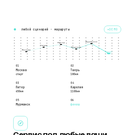
любой сценарий · маршруты
DEMO
Мурманск
Питер
Тверь
Карелия
Москва
финиш
01
02
Москва
Тверь
старт
180км
03
04
Питер
Карелия
650км
1100км
05
06
Мурманск
финиш
1900км
🏁
Сервис под любые ваши