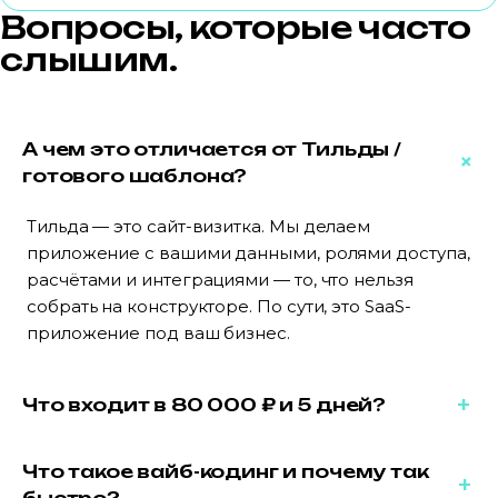
Вопросы, которые часто
слышим.
А чем это отличается от Тильды /
+
готового шаблона?
Тильда — это сайт-визитка. Мы делаем
приложение с вашими данными, ролями доступа,
расчётами и интеграциями — то, что нельзя
собрать на конструкторе. По сути, это SaaS-
приложение под ваш бизнес.
+
Что входит в 80 000 ₽ и 5 дней?
Базовый MVP под ключ: 4–6 экранов,
Что такое вайб-кодинг и почему так
+
авторизация, ваша таблица или модель данных,
быстро?