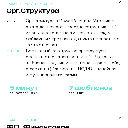
ORGSTRUCTURE.L7AGENCY.RU
SAAS · HR / ОПЕРАЦИИ
Орг.Структура
Орг.структура в PowerPoint или Miro живёт
БОЛЬ
ровно до первого переезда сотрудника. KPI
и зоны ответственности теряются между
файлами, и через полгода никто не знает, кто
за что отвечает.
Бесплатный конструктор оргструктуры
РЕШЕНИЕ
с зонами ответственности и KPI. 7 готовых
шаблонов под нишу (агентство, маркетплейс,
e-com и т.д.). Экспорт в PNG/PDF, линейная
и функциональная схемы.
5 минут
7 шаблонов
до готовой схемы
под нишу
FP.L7AGENCY.RU
SAAS · ФИНАНСЫ
ФП · Финансовое