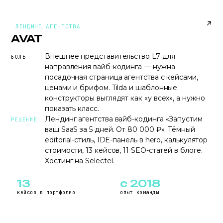
AVAT-STUDIO.RU
ЛЕНДИНГ АГЕНТСТВА
AVAT
Внешнее представительство L7 для
БОЛЬ
направления вайб-кодинга — нужна
посадочная страница агентства с кейсами,
ценами и брифом. Tilda и шаблонные
конструкторы выглядят как «у всех», а нужно
показать класс.
Лендинг агентства вайб-кодинга «Запустим
РЕШЕНИЕ
ваш SaaS за 5 дней. От 80 000 ₽». Тёмный
editorial-стиль, IDE-панель в hero, калькулятор
стоимости, 13 кейсов, 11 SEO-статей в блоге.
Хостинг на Selectel.
13
с 2018
кейсов в портфолио
опыт команды