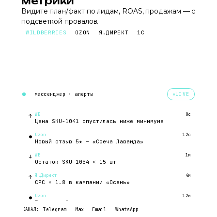
метрики
Видите план/факт по лидам, ROAS, продажам — с
подсветкой провалов.
WILDBERRIES
OZON
Я.ДИРЕКТ
1С
мессенджер · алерты
LIVE
WB
0с
↑
Цена SKU-1041 опустилась ниже минимума
Ozon
12с
●
Новый отзыв 5★ — «Свеча Лаванда»
WB
1м
↓
Остаток SKU-1054 < 15 шт
КАНАЛ:
Telegram
Max
Email
WhatsApp