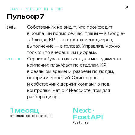
PULSAR7.RU
SAAS · МЕНЕДЖМЕНТ & РНП
Пульсар7
Собственник не видит, что происходит
БОЛЬ
в компании прямо сейчас: планы — в Google-
таблицах, KPI — в отчётах менеджеров,
выполнение — в головах. Управлять можно
только «по вчерашним цифрам».
Сервис «Рука на пульсе» для менеджмента
РЕШЕНИЕ
компании: план/факт по отделам, KPI
в реальном времени, разрезы по людям,
история изменений. Один экран —
и собственник держит компанию под
контролем. Чат с ИИ-ассистентом для
разбора цифр.
1 месяц
Next ·
FastAPI
от идеи до продакшена
Postgres